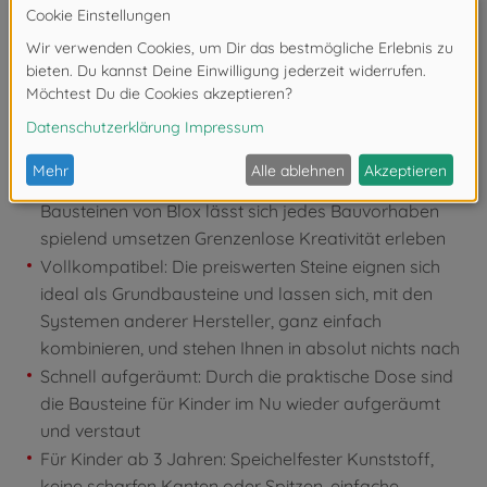
Produktdetails
Für kleine und große Baumeister: Egal ob Haus,
Flugzeug, Schiff oder kleine Tierchen, mit den
Bausteinen von Blox lässt sich jedes Bauvorhaben
spielend umsetzen Grenzenlose Kreativität erleben
Vollkompatibel: Die preiswerten Steine eignen sich
ideal als Grundbausteine und lassen sich, mit den
Systemen anderer Hersteller, ganz einfach
kombinieren, und stehen Ihnen in absolut nichts nach
Schnell aufgeräumt: Durch die praktische Dose sind
die Bausteine für Kinder im Nu wieder aufgeräumt
und verstaut
Für Kinder ab 3 Jahren: Speichelfester Kunststoff,
keine scharfen Kanten oder Spitzen, einfache