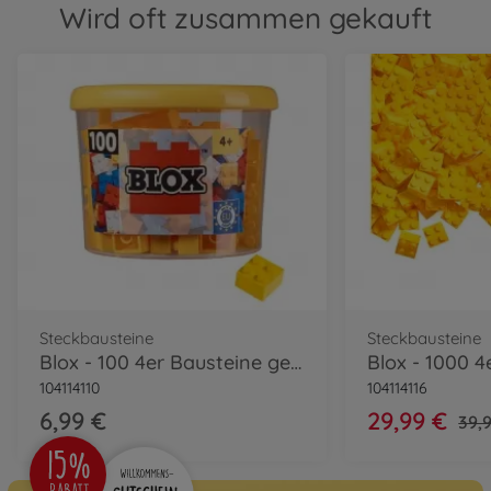
Wird oft zusammen gekauft
Steckbausteine
Steckbausteine
Blox - 100 4er Bausteine gelb - kompatibel mit bekannten Spielsteinen
104114110
104114116
6,99 €
29,99 €
39,