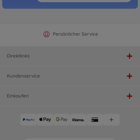
Offizieller Hersteller Shop
Versandkostenfrei ab 25€
Persönlicher Service
Schnelle Lieferung
Direktlinks
Kundenservice
Einkaufen