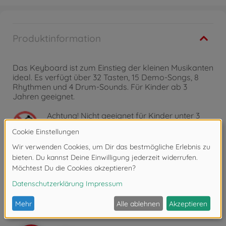
Produktinformation
Das Keyboard ist zum Einstieg der kleinen Musikanten
ideal. Es verfügt über 32 Tasten, 15 Demo-Songs, 8
Rhythmen und 4 Drum-Sounds. Für Kinder ab 3
Jahren geeignet.
Achtung!
Nicht geeignet für Kinder unter 3
Jahren. Erstickungsgefahr durch Kleinteile.
Bewertungen
FAQ (3)