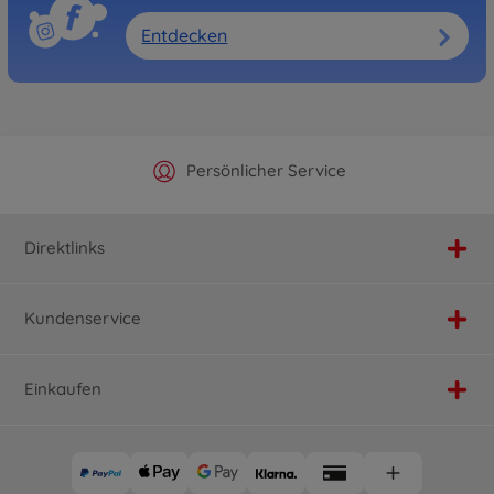
Entdecken
Offizieller Hersteller Shop
Versandkostenfrei ab 25€
Persönlicher Service
Schnelle Lieferung
Direktlinks
Kundenservice
Einkaufen