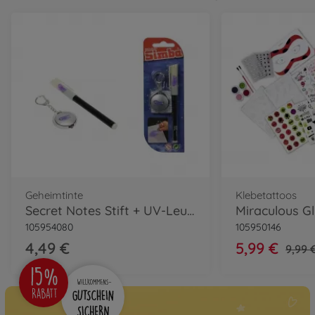
Geheimtinte
Klebetattoos
Secret Notes Stift + UV-Leuchte
Miraculous Gl
105954080
105950146
4,49 €
5,99 €
9,99 