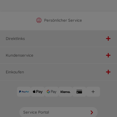
Offizieller Hersteller Shop
Versandkostenfrei ab 25€
Persönlicher Service
Schnelle Lieferung
Direktlinks
Kundenservice
Einkaufen
Service Portal