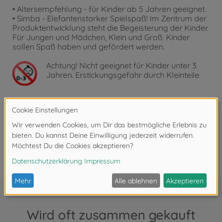
• Altersempfehlung - für Kinder ab 5 Jahren geeignet.
• Simba - Elefantenstarker Spielspaß! Im Zentrum der
Produktentwicklung steht die Begeisterung der Kinder.
Für Jungen und Mädchen, Klein und Groß. Kinder
sollen Spaß haben und gefördert werden.
Achtung!
Nicht geeignet für Kinder unter 3
Jahren. Erstickungsgefahr durch Kleinteile.
Bewertungen
FAQ
Wird oft zusammen gekauft