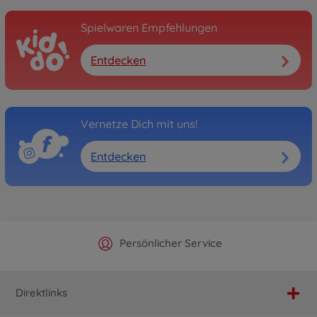
Spielwaren Empfehlungen
Entdecken
Vernetze Dich mit uns!
Entdecken
Offizieller Hersteller Shop
Versandkostenfrei ab 25€
Persönlicher Service
Schnelle Lieferung
Direktlinks