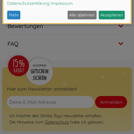
Bewertungen
FAQ
Hier zum Newsletter anmelden!
Anmelden
Ich möchte den Simba Toys Newsletter erhalten.
Die Hinweise zum
Datenschutz
habe ich gelesen.