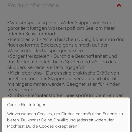
Produktinformation
• Wasserspielzeug - Der Water Skipper von Simba
garantiert lustigen Wasserspaß am See, am Meer
oder im Schwimmbad.
• Fletschen 2.0 - Mit ein bisschen Übung kann man das
flach geformte Spielzeug ganz einfach auf der
Wasseroberfläche springen lassen.
• Sorgenfrei spielen - Durch die Beschaffenheit und
das Material besteht beim Spielen und Werfen des
Skippers keinerlei Verletzungsgefahr.
• Klein aber oho - Durch seine praktische Größe von
nur 8 cm kann der Skipper gut verstaut und überall
mit hingenommen werden. Geeignet ist er für Kinder
ab 3 Jahren.
• Simba - Elefantenstarker Spielspaß! Im Zentrum der
Produktentwicklung steht die Begeisterung der Kinder.
Für Jungen und Mädchen, Klein und Groß. Kinder
sollen Spaß haben und gefördert werden.
Achtung!
Nicht geeignet für Kinder unter 3
Jahren. Erstickungsgefahr durch Kleinteile.