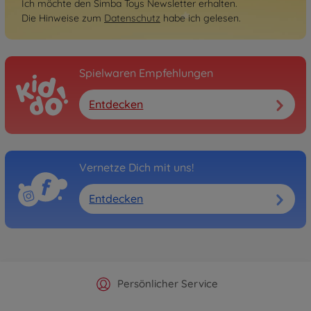
Ich möchte den Simba Toys Newsletter erhalten.
Die Hinweise zum
Datenschutz
habe ich gelesen.
Spielwaren Empfehlungen
Entdecken
Vernetze Dich mit uns!
Entdecken
Offizieller Hersteller Shop
Versandkostenfrei ab 25€
Persönlicher Service
Schnelle Lieferung