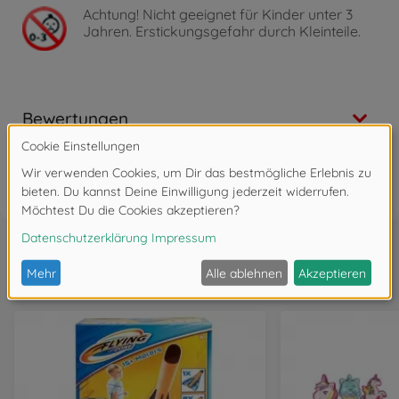
Achtung!
Nicht geeignet für Kinder unter 3
Jahren. Erstickungsgefahr durch Kleinteile.
Bewertungen
FAQ
Wird oft zusammen gekauft