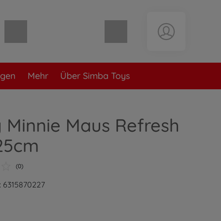
Warenkorb leer
ngen
Mehr
Über Simba Toys
 Minnie Maus Refresh
 25cm
(0)
: 6315870227