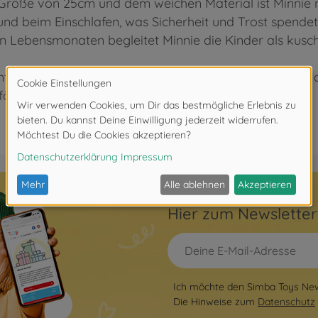
en Größe von 25cm und dem weichen Material ist Minnie
und beim Einschlafen, was Sicherheit und Trost spendet
ten Lebensmonaten begleitet Minnie die Kinder als kusc
entrum der Produktentwicklung steht die Begeisterung 
fördert werden.
Hier zum Newslette
Ich möchte den Simba Toys News
Die Hinweise zum
Datenschutz