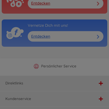
Entdecken
Vernetze Dich mit uns!
Entdecken
Offizieller Hersteller Shop
Versandkostenfrei ab 25€
Persönlicher Service
Schnelle Lieferung
Direktlinks
Kundenservice