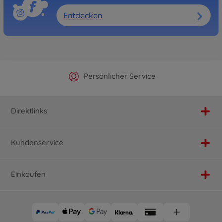
Entdecken
Offizieller Hersteller Shop
Versandkostenfrei ab 25€
Persönlicher Service
Schnelle Lieferung
Direktlinks
Kundenservice
Einkaufen