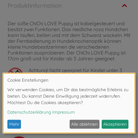
Produktinformation
Der süße ChiChi LOVE Puppy ist kabelgesteuert und
besitzt zwei Funktionen. Das niedliche rosa Hündchen
kann laufen, bellen und mit dem Schwanz wackeln. Mit
der Fernbedienung in Hundeknochenoptik können
kleine Hundebesitzerinnen die verschiedenen
Funktionen ausprobieren. Der ChiChi LOVE Puppy ist
17cm groß und für Kinder ab 3 Jahren geeignet.
Achtung!
Nicht geeignet für Kinder unter 3
Jahren. Erstickungsgefahr durch Kleinteile.
Bewertungen (3)
FAQ