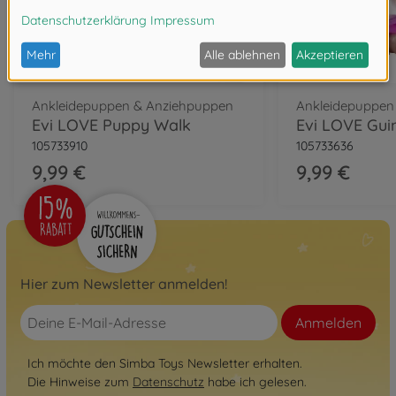
Ankleidepuppen & Anziehpuppen
Ankleidepuppen
Evi LOVE Puppy Walk
Evi LOVE Gui
105733910
105733636
9,99 €
9,99 €
Hier zum Newsletter anmelden!
Anmelden
Ich möchte den Simba Toys Newsletter erhalten.
Die Hinweise zum
Datenschutz
habe ich gelesen.