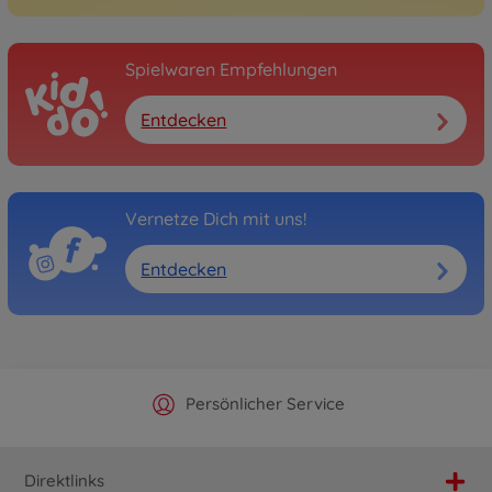
Spielwaren Empfehlungen
Entdecken
Vernetze Dich mit uns!
Entdecken
Offizieller Hersteller Shop
Versandkostenfrei ab 25€
Persönlicher Service
Schnelle Lieferung
Direktlinks