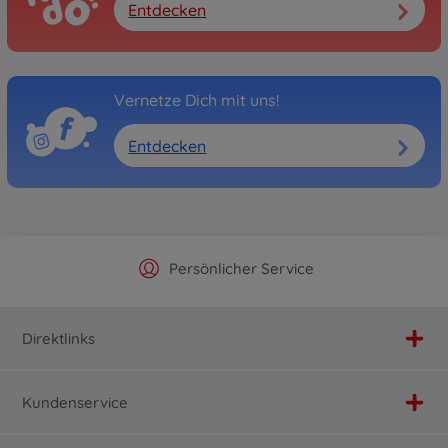
Entdecken
Vernetze Dich mit uns!
Entdecken
Offizieller Hersteller Shop
Versandkostenfrei ab 25€
Persönlicher Service
Schnelle Lieferung
Direktlinks
Kundenservice