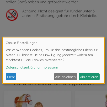
sollen Spaß haben und gefördert werden.
Achtung!
Nicht geeignet für Kinder unter 3
Jahren. Erstickungsgefahr durch Kleinteile.
Bewertungen
FAQ
Wird oft zusammen gekauft