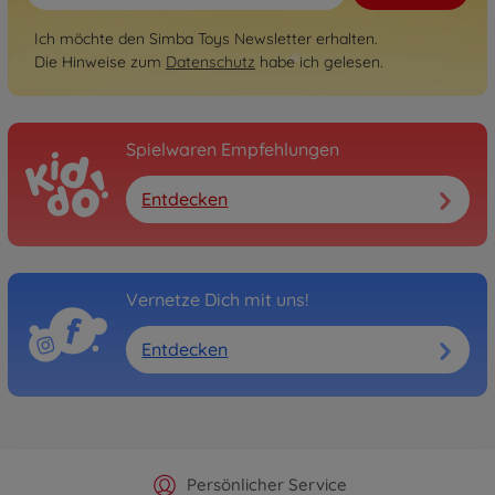
Ich möchte den Simba Toys Newsletter erhalten.
Die Hinweise zum
Datenschutz
habe ich gelesen.
Spielwaren Empfehlungen
Entdecken
Vernetze Dich mit uns!
Entdecken
Offizieller Hersteller Shop
Versandkostenfrei ab 25€
Persönlicher Service
Schnelle Lieferung