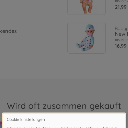
1050301
21,99
Baby
ckendes
New B
10503051
16,99
Wird oft zusammen gekauft