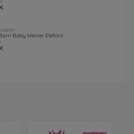
72
 €
puppen
orn Baby kleiner Elefant
1
 €