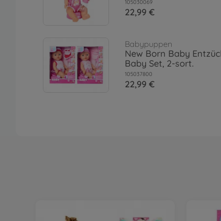
105030069
22,99 €
Babypuppen
New Born Baby Entzü
Baby Set, 2-sort.
105037800
22,99 €