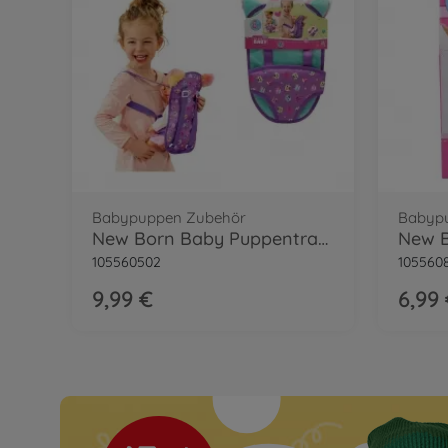
Babypuppen Zubehör
Babyp
New Born Baby Puppentragesitz
105560502
105560
9,99 €
6,99