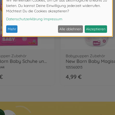
uppen Zubehör
Babypuppen Zubehör
New Born Baby Schuhe und Socken, 4-sort.
844
105560013
 €
4,99 €