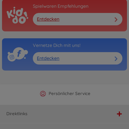
Spielwaren Empfehlungen
Entdecken
Vernetze Dich mit uns!
Entdecken
Offizieller Hersteller Shop
Versandkostenfrei ab 25€
Persönlicher Service
Schnelle Lieferung
Direktlinks