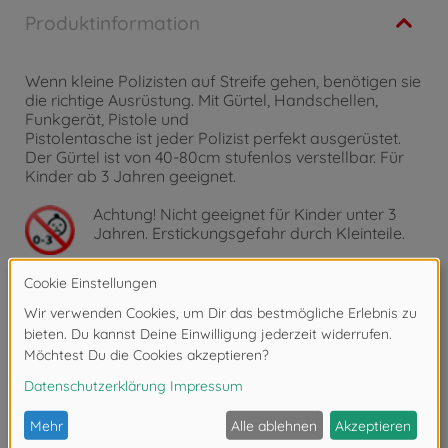
Produktinformation
Wenn kleine Polizisten auf Streife gehen, benötigen sie
die richtige Ausrüstung. Mit Gürtel, Handschellen,
Funkgerät, Pistole und
Pistolentasche ist jeder Polizist perfekt ausgerüstet.
Der Gürtel ist von 40-80cm stufenlos verstellbar. Für
Kinder ab 3 Jahren geeignet.
Achtung!
Nicht geeignet für Kinder unter 3
Jahren. Erstickungsgefahr durch Kleinteile.
Zubehör
Bewertungen