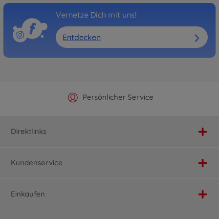
Vernetze Dich mit uns!
Entdecken
Offizieller Hersteller Shop
Versandkostenfrei ab 25€
Persönlicher Service
Schnelle Lieferung
Direktlinks
Kundenservice
Einkaufen