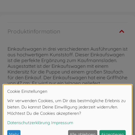
Produktinformation
Einkaufswagen in drei verschiedenen Ausführungen ist
aus hochwertigem Kunststoff. Dieser Einkaufswagen
ist die perfekte Ergänzung zum Kaufmannsladen.
Ausgestattet ist der Einkaufswagen mit einem
Kindersitz für die Puppe und einem großen Staufach
für den Einkauf. Der Einkaufswagen hat eine Griffhöhe
von 47 cm. Es wird nur ein Wagen geliefert.
Achtung!
Nicht geeignet für Kinder unter 3
Jahren. Erstickungsgefahr durch Kleinteile.
Bewertungen (1)