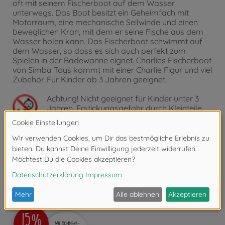
oft mit seinem Fischerboot auf dem Wasser
unterwegs. Das Boot besitzt ein Geheimfach mit
Motorraum, eine mechanische Seilwinde und einen
beweglichen Kran, mit dem er seine Fische aus dem
Wasser holen kann. Das Fischerboot schwimmt auf
dem Wasser, so dass es sich auch perfekt zum
Spielen in der Badewanne eignet. Charlies Fischerboot
von Simba Toys kommt mit einer Charlie Figur und viel
Zubehör. Für Kinder ab 3 Jahren geeignet.
Achtung!
Nicht geeignet für Kinder unter 3
Jahren. Erstickungsgefahr durch Kleinteile.
Bewertungen (2)
FAQ