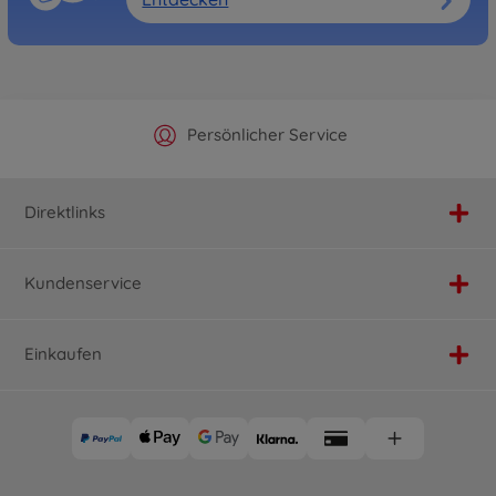
Offizieller Hersteller Shop
Versandkostenfrei ab 25€
Persönlicher Service
Schnelle Lieferung
Direktlinks
Kundenservice
Einkaufen