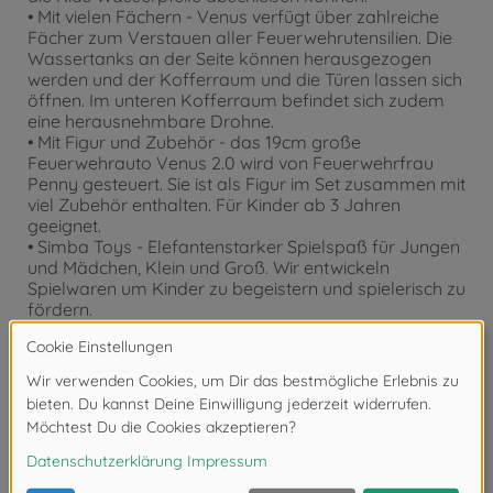
• Mit vielen Fächern - Venus verfügt über zahlreiche
Fächer zum Verstauen aller Feuerwehrutensilien. Die
Wassertanks an der Seite können herausgezogen
werden und der Kofferraum und die Türen lassen sich
öffnen. Im unteren Kofferraum befindet sich zudem
eine herausnehmbare Drohne.
• Mit Figur und Zubehör - das 19cm große
Feuerwehrauto Venus 2.0 wird von Feuerwehrfrau
Penny gesteuert. Sie ist als Figur im Set zusammen mit
viel Zubehör enthalten. Für Kinder ab 3 Jahren
geeignet.
• Simba Toys - Elefantenstarker Spielspaß für Jungen
und Mädchen, Klein und Groß. Wir entwickeln
Spielwaren um Kinder zu begeistern und spielerisch zu
fördern.
Achtung!
Nicht geeignet für Kinder unter 3
Jahren. Erstickungsgefahr durch Kleinteile.
Bewertungen (8)