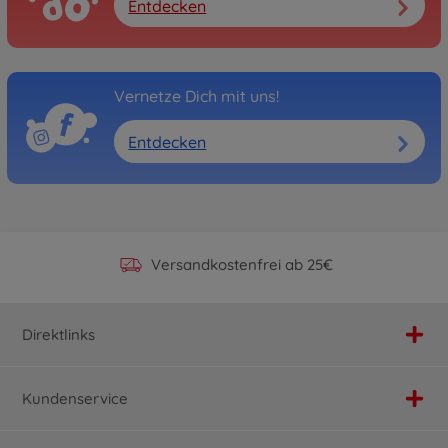
Entdecken
Vernetze Dich mit uns!
Entdecken
Offizieller Hersteller Shop
Versandkostenfrei ab 25€
Persönlicher Service
Schnelle Lieferung
Direktlinks
Kundenservice