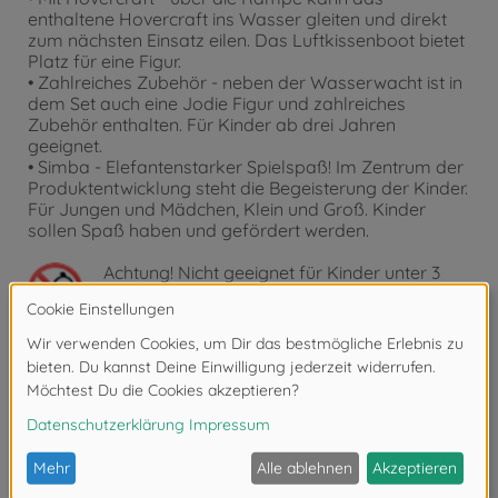
enthaltene Hovercraft ins Wasser gleiten und direkt
zum nächsten Einsatz eilen. Das Luftkissenboot bietet
Platz für eine Figur.
• Zahlreiches Zubehör - neben der Wasserwacht ist in
dem Set auch eine Jodie Figur und zahlreiches
Zubehör enthalten. Für Kinder ab drei Jahren
geeignet.
• Simba - Elefantenstarker Spielspaß! Im Zentrum der
Produktentwicklung steht die Begeisterung der Kinder.
Für Jungen und Mädchen, Klein und Groß. Kinder
sollen Spaß haben und gefördert werden.
Achtung!
Nicht geeignet für Kinder unter 3
Jahren. Erstickungsgefahr durch Kleinteile.
Bewertungen (3)
FAQ (2)