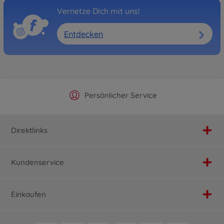
Vernetze Dich mit uns!
Entdecken
Offizieller Hersteller Shop
Versandkostenfrei ab 25€
Persönlicher Service
Schnelle Lieferung
Direktlinks
Kundenservice
Einkaufen