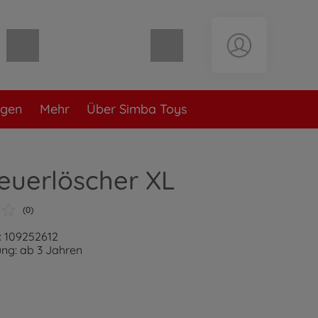
Warenkorb leer
ngen
Mehr
Über Simba Toys
euerlöscher XL
(0)
: 109252612
ng: ab 3 Jahren