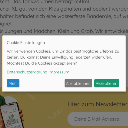
löscht. Das Tankvolumen beträgt 650ml.
öscher XL gut von den Kids gehalten und bedient werden
lter befindet sich eine wasserfeste Banderole, auf 
ignet.
für Jungen und Mädchen, Klein und Groß. Wir entwicke
ter 3 Jahren. Erstickungsgefahr durch Kleinteile.
Hier zum Newslette