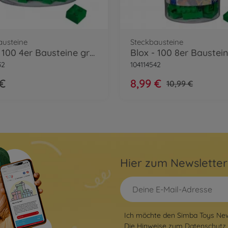
austeine
Steckbausteine
Blox - 100 4er Bausteine grün - kompatibel mit bekannten Spielsteinen
32
104114542
 €
8,99 €
10,99 €
Hier zum Newslette
Ich möchte den Simba Toys News
Die Hinweise zum
Datenschutz