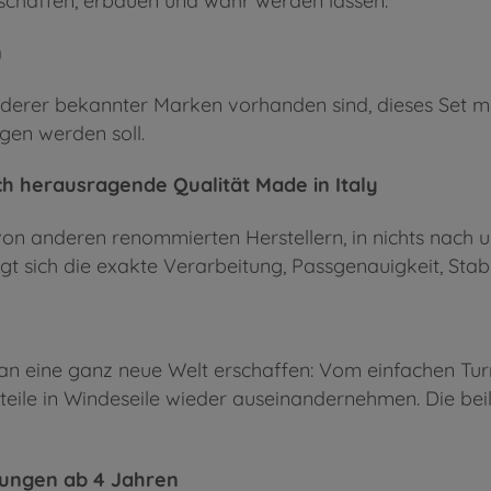
schaffen, erbauen und wahr werden lassen.
n
anderer bekannter Marken vorhanden sind, dieses Set m
gen werden soll.
ch herausragende Qualität Made in Italy
on anderen renommierten Herstellern, in nichts nach un
t sich die exakte Verarbeitung, Passgenauigkeit, Sta
n eine ganz neue Welt erschaffen: Vom einfachen Tur
lteile in Windeseile wieder auseinandernehmen. Die be
Jungen ab 4 Jahren