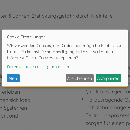
ter 3 Jahren. Erstickungsgefahr durch Kleinteile.
Für Kinder ab 3 Ja
Haus,
scharfen Kanten o
den
mit guter Klemmkr
vorhaben
Qualität sorgen f
t erleben
Herausragende Qual
nen sich ideal
Jahrzehntelange E
en Systemen
Fertigungsprozess
ren, und
sorgen für einen p