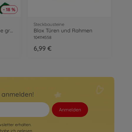
- 18 %
Steckbausteine
Blox - 100 8er Bausteine grün - kompatibel mit bekannten Spielsteinen
Blox Türen und Rahmen
104114558
6,99 €
r anmelden!
Anmelden
letter erhalten.
habe ich gelesen.