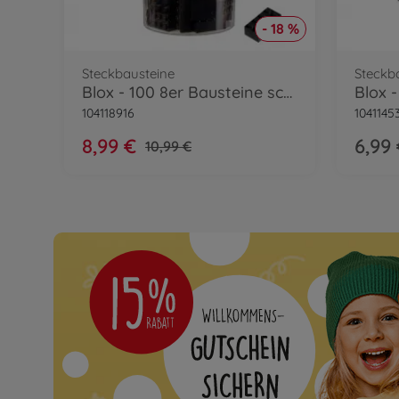
- 18 %
Steckbausteine
Steckb
Blox - 100 8er Bausteine schwarz - kompatibel mit bekannten Spielsteinen
104118916
1041145
8,99 €
6,99
10,99 €