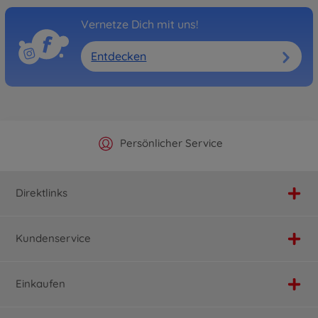
Vernetze Dich mit uns!
Entdecken
Offizieller Hersteller Shop
Versandkostenfrei ab 25€
Persönlicher Service
Schnelle Lieferung
Direktlinks
Kundenservice
Einkaufen