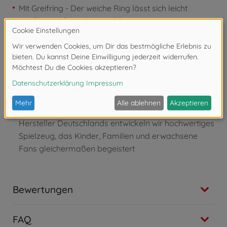
Mit Greifring - Der weiche Ring lässt sich leicht
greifen und festhalten und fördert die motorischen
Fähigkeiten schon ab den ersten Monaten
Weiches Material - Der flauschige Stoff sorgt für ein
angenehmes Gefühl beim Greifen und Kuscheln und
macht die Rassel zu einem sanften Begleiter im
Alltag
Simba Toys – Elefantenstarker Spielspaß für Klein
und Groß – Als einer der größten Spielzeug-
Hersteller Deutschlands entwickeln wir hochwertiges
Spielzeug, das Kinder, Familien und erwachsene
Fans gleichermaßen begeistert
Bewertungen
FAQ