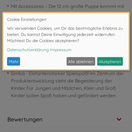
Mit Accessoires – Die 12 cm große Puppe kommt mit
einem pinken Bubble Tea Becher in der Hand und
einem farblich passenden Haarband
Stylisch & verspielt – Outfit und Zubehör greifen den
beliebten Bubble Tea Trend auf und laden zu
fantasievollen Rollenspielen ein
Für kreative Puppenfans – Kinder können Evi stylen,
versorgen und Alltagsszenen rund um Freundschaft,
Mode und Trendgetränke nachspielen
Simba - Elefantenstarker Spielspaß! Im Zentrum der
Produktentwicklung steht die Begeisterung der
Kinder. Für Jungen und Mädchen, Klein und Groß.
Kinder sollen Spaß haben und gefördert werden
Bewertungen