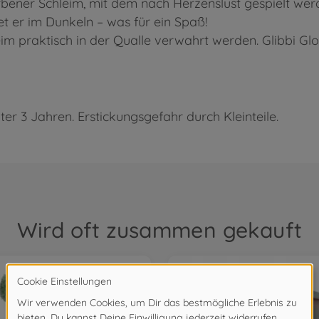
farbener Schleim, mit dem nach Herzenslust gespielt we
et er im Dunkeln – was für ein Spaß!
hleim praktisch in der Qualle verwahrt werden. Glibbi G
ter 3 Jahren. Erstickungsgefahr durch Kleinteile.
Wird oft zusammen gekauft