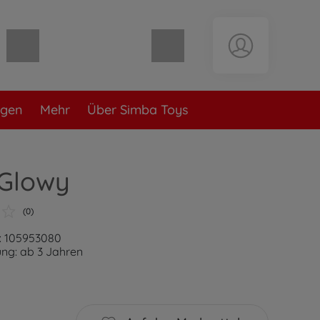
Warenkorb leer
ngen
Mehr
Über Simba Toys
 Glowy
(0)
: 105953080
ng: ab 3 Jahren