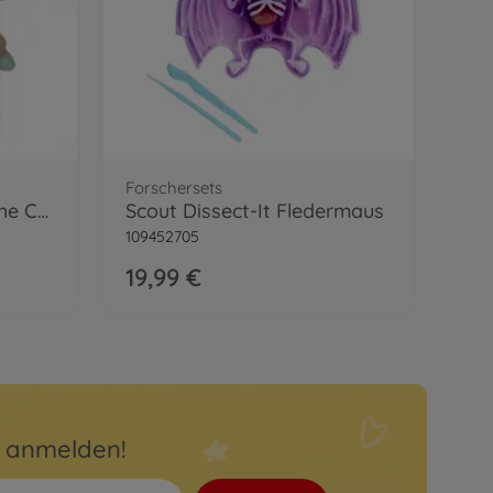
Forschersets
Disney Mandalorian, The Child, 25cm
Scout Dissect-It Fledermaus
109452705
19,99 €
r anmelden!