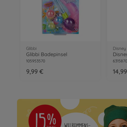
Glibbi
Disney 
Glibbi Badepinsel
105953570
631587
9,99 €
14,99