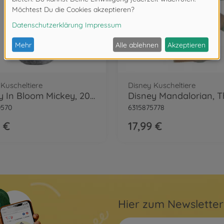
Kuscheltiere
Disney Kuscheltiere
Disney In Bloom Mickey, 20cm
0570
6315875778
 €
17,99 €
Hier zum Newslette