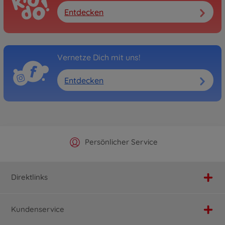
Entdecken
Vernetze Dich mit uns!
Entdecken
Offizieller Hersteller Shop
Versandkostenfrei ab 25€
Persönlicher Service
Schnelle Lieferung
Direktlinks
Kundenservice