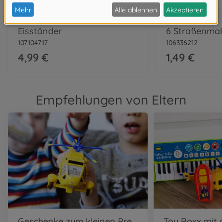
Sandspielzeug
Malstifte
Eisständer
6 Straßenmal
107104717
106336212
4,99 €
1,49 €
Empfehlungen von Eltern
Geschenke zum kleinen Preis