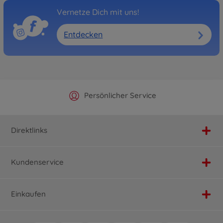
Vernetze Dich mit uns!
Entdecken
Offizieller Hersteller Shop
Versandkostenfrei ab 25€
Persönlicher Service
Schnelle Lieferung
Direktlinks
Kundenservice
Einkaufen