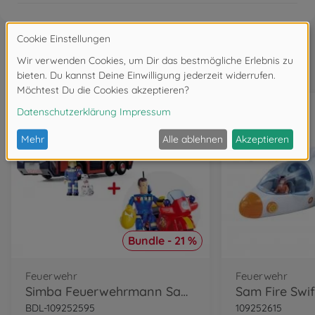
Wird oft zusammen gekauft
Bundle - 21 %
Feuerwehr
Feuerwehr
Simba Feuerwehrmann Sam Jupiter Bundle
BDL-109252595
109252615