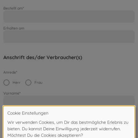
Bestellt am*
Erhalten am
Anschrift des/der Verbraucher(s)
Anrede*
Herr
Frau
Vorname*
Nachname*
Straße / Hausnummer*