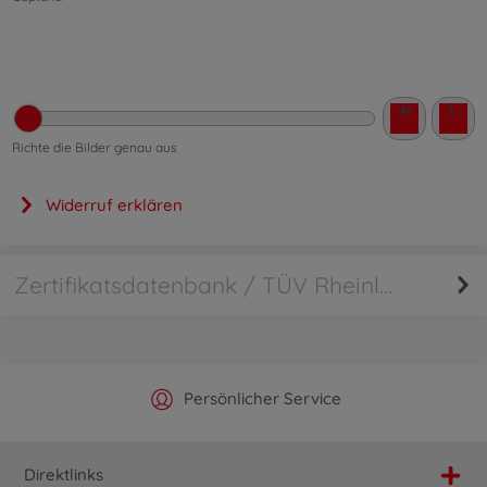
🔊
↻
Richte die Bilder genau aus
Widerruf erklären
Zertifikatsdatenbank / TÜV Rheinland
Offizieller Hersteller Shop
Versandkostenfrei ab 25€
Persönlicher Service
Schnelle Lieferung
Direktlinks