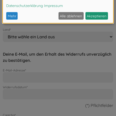
Postleitzahl / Stadt*
Land*
Deine E-Mail, um den Erhalt des Widerrufs unverzüglich
zu bestätigen.
E-Mail-Adresse*
Widerrufsdatum*
(*) Pflichtfelder
Captcha*