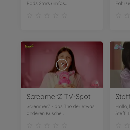
Pods Stars umfas...
Fahrzeu
ScreamerZ TV-Spot
ScreamerZ - das Trio der etwas
Hallo,
anderen Kusche...
Steffi L