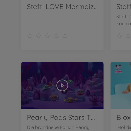
Steffi LOVE Mermaizing TV-Spot
Steffi
kaum e
Pearly Pods Stars TV-Spot
Blox
Die brandneue Edition Pearly
Hol dir