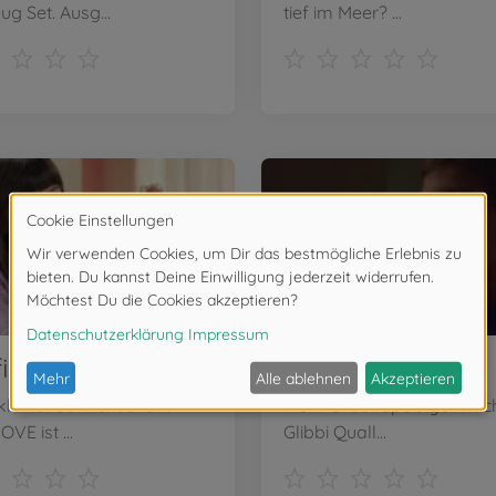
g Set. Ausg...
tief im Meer? ...
Steffi LOVE Hello Baby TV-Spot
Glibbi Glowy
 kleiner Sonnenschein!
Mehr Glibbi-Spaß geht nich
OVE ist ...
Glibbi Quall...