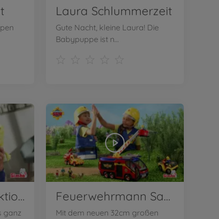
t
Laura Schlummerzeit
ppen
Gute Nacht, kleine Laura! Die
Babypuppe ist n...
Sponge Bob Funktionsplüsch
Feuerwehrmann Sam Jupiter TV-Spot
s ganz
Mit dem neuen 32cm großen