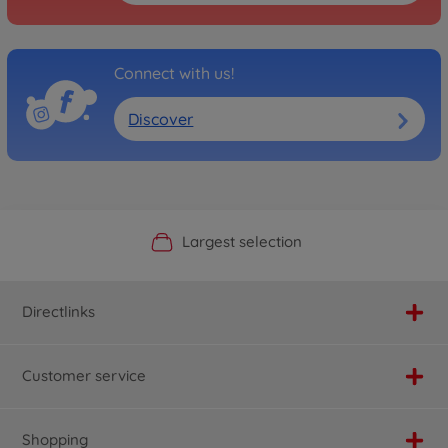
Connect with us!
Discover
Official Manufacturer Shop
Largest selection
Personal service
Fast delivery
Directlinks
Customer service
Shopping