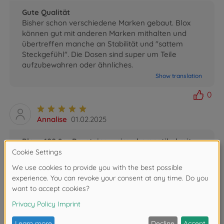
Gute Qualität
Bisher schon verschiedene Marken gebaut. Blox
können gut mit anderen Marken mithalten und
übertreffen manche an Stabilität und "sattem
Steckgefühl". Die Dosen sind super um Teile
aufzubewahren oder ähnliches.
Show translation
0
Annalise
01.02.2025
Blox - 100 8er Bausteine weiss - kompatibel mit
bekannten Spielsteinen
Super gute Qualität und gut zum bauen geeignet.
Schnelle Lieferung und gut verpackt. Ich kann die
Bausteine sehr weiter empfehlen.
Show translation
0