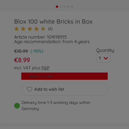
Blox 100 white Bricks in Box
(2)
Article number: 104118915
Age recommendation: from 4 years
Quantity:
€10.99
(-18%)
1
€8.99
incl. VAT plus
P&P
Add to cart
Add to wish list
Delivery time 1-3 working days within
Germany