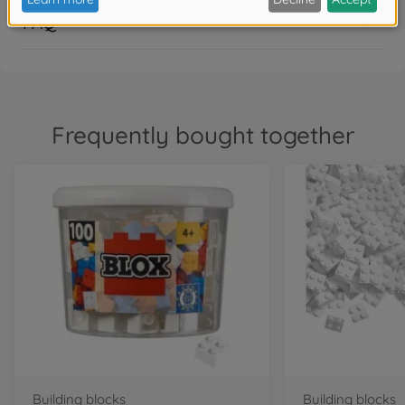
FAQ
Frequently bought together
Building blocks
Building blocks