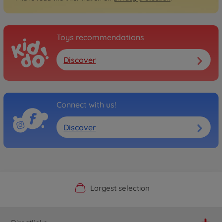
Toys recommendations
Discover
Connect with us!
Discover
Official Manufacturer Shop
Largest selection
Personal service
Fast delivery