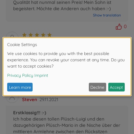
Qualität hat nunmal seinen Preis! Mein Sohn ist
begeistert. Möchte die Anderen auch haben :-)
Show translation
0
Jakov
02.12.2022
Fast, great quality
We already had some Simba toys and this one is
same good quality. Very fast shipping.
Show translation
0
Steven
29.11.2021
Erstklassig!!! :-)
Ich habe diesen tollen Plüsch-Luigi und den
dazugehörigen Plüsch-Mario in die Nische über der
mittleren Armlehne zwischen den Rücksitzen