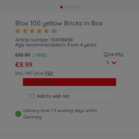
Blox 100 yellow Bricks in Box
(2)
Article number: 104118898
Age recommendation: from 4 years
Quantity:
€10.99
(-18%)
1
€8.99
incl. VAT plus
P&P
Add to cart
Add to wish list
Delivery time 1-3 working days within
Germany