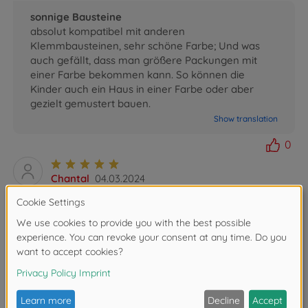
sonnige Bausteine
absolut kompatibel mit anderen
Klemmbausteinen, sehr schöne Farbe; Und was
auch gefällt, dass man größere Packungen mit
einer Farbe bekommen kann. So können die
Kinder auch ein Haus in einer Farbe oder aber
gezielt gemustert bauen.
Show translation
0
Chantal
04.03.2024
Bin sehr zufrieden
Tolles Produkt. Schöne Farbe.Steine passen gut
zusammen.
Show translation
0