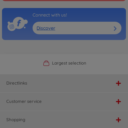
Connect with us!
Discover
Official Manufacturer Shop
Largest selection
Personal service
Fast delivery
Directlinks
Customer service
Shopping