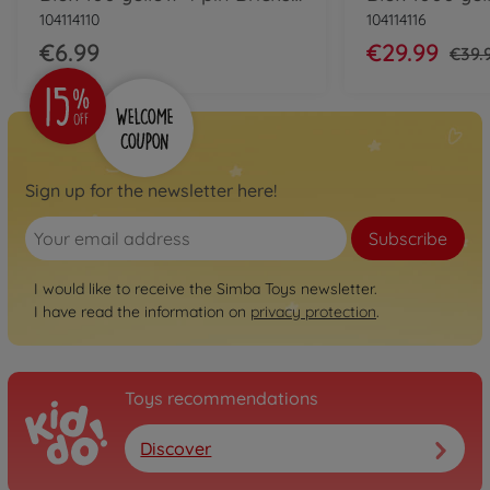
104114110
104114116
€6.99
€29.99
€39.
Sign up for the newsletter here!
Subscribe
I would like to receive the Simba Toys newsletter.
I have read the information on
privacy protection
.
Toys recommendations
Discover